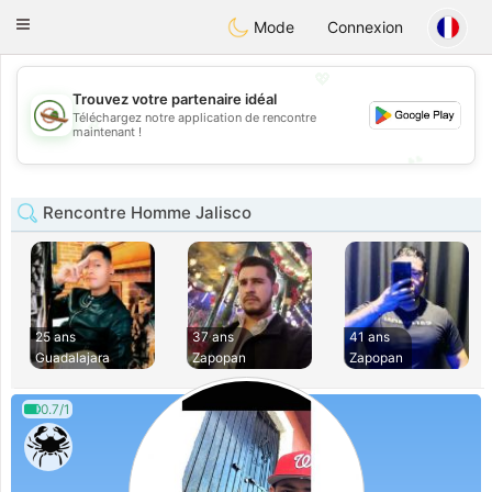
Mexico
Citas
Toggle
Mode
Connexion
navigation
💖
Trouvez votre partenaire idéal
Téléchargez notre application de rencontre
💖
maintenant !
💕
💕
Rencontre Homme Jalisco
25 ans
37 ans
41 ans
Guadalajara
Zapopan
Zapopan
0.7/1