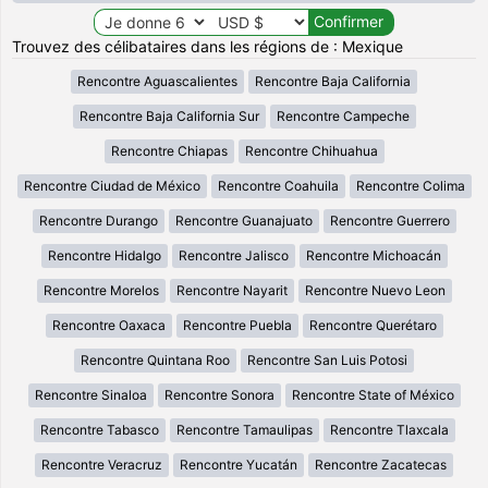
Trouvez des célibataires dans les régions de : Mexique
Rencontre Aguascalientes
Rencontre Baja California
Rencontre Baja California Sur
Rencontre Campeche
Rencontre Chiapas
Rencontre Chihuahua
Rencontre Ciudad de México
Rencontre Coahuila
Rencontre Colima
Rencontre Durango
Rencontre Guanajuato
Rencontre Guerrero
Rencontre Hidalgo
Rencontre Jalisco
Rencontre Michoacán
Rencontre Morelos
Rencontre Nayarit
Rencontre Nuevo Leon
Rencontre Oaxaca
Rencontre Puebla
Rencontre Querétaro
Rencontre Quintana Roo
Rencontre San Luis Potosi
Rencontre Sinaloa
Rencontre Sonora
Rencontre State of México
Rencontre Tabasco
Rencontre Tamaulipas
Rencontre Tlaxcala
Rencontre Veracruz
Rencontre Yucatán
Rencontre Zacatecas