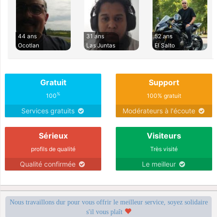
44 ans
31 ans
52 ans
Ocotlan
Las Juntas
El Salto
Gratuit
Support
%
100
100% gratuit
Services gratuits
Modérateurs à l'écoute
Sérieux
Visiteurs
profils de qualité
Très visité
Qualité confirmée
Le meilleur
Nous travaillons dur pour vous offrir le meilleur service, soyez solidaire
s'il vous plaît