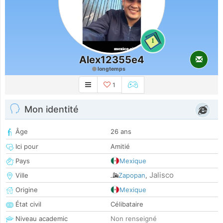
1
Alex12355e4
longtemps
1
Mon identité
Âge
26 ans
Ici pour
Amitié
Pays
Mexique
Jalisco
Ville
Zapopan
,
Origine
Mexique
État civil
Célibataire
Niveau academic
Non renseigné