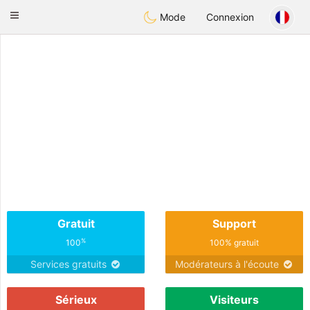
Mexico
Citas
Toggle
Mode
Connexion
navigation
Gratuit
Support
%
100
100% gratuit
Services gratuits
Modérateurs à l'écoute
Sérieux
Visiteurs