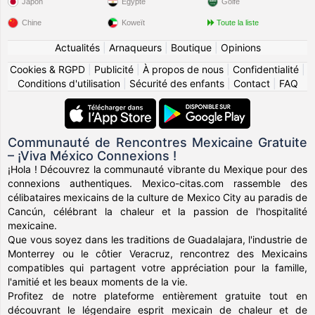
Japon
Égypte
Golfe
Chine
Koweït
Toute la liste
Actualités
|
Arnaqueurs
|
Boutique
|
Opinions
Cookies & RGPD
|
Publicité
|
À propos de nous
|
Confidentialité
|
Conditions d'utilisation
|
Sécurité des enfants
|
Contact
|
FAQ
Communauté de Rencontres Mexicaine Gratuite
– ¡Viva México Connexions !
¡Hola ! Découvrez la communauté vibrante du Mexique pour des
connexions authentiques. Mexico-citas.com rassemble des
célibataires mexicains de la culture de Mexico City au paradis de
Cancún, célébrant la chaleur et la passion de l'hospitalité
mexicaine.
Que vous soyez dans les traditions de Guadalajara, l'industrie de
Monterrey ou le côtier Veracruz, rencontrez des Mexicains
compatibles qui partagent votre appréciation pour la famille,
l'amitié et les beaux moments de la vie.
Profitez de notre plateforme entièrement gratuite tout en
découvrant le légendaire esprit mexicain de chaleur et de