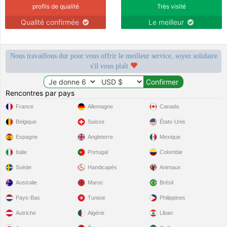
profils de qualité
Très visité
Qualité confirmée
Le meilleur
Nous travaillons dur pour vous offrir le meilleur service, soyez solidaire
s'il vous plaît
Rencontres par pays
France
Allemagne
Canada
Belgique
Suisse
États-Unis
Espagne
Angleterre
Mexique
Italie
Portugal
Colombie
Suède
Handicapés
Animaux
Australie
Maroc
Brésil
Pays-Bas
Tunisie
Philippines
Autriche
Algérie
Liban