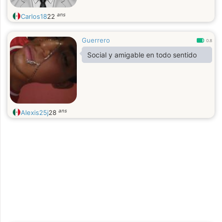
ans
Carlos18
22
Guerrero
0.8
Social y amigable en todo sentido
ans
Alexis25j
28