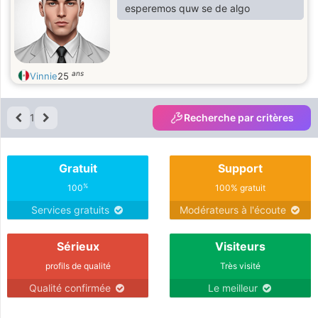
esperemos quw se de algo
ans
Vinnie
25
1
Recherche par critères
Gratuit
Support
%
100
100% gratuit
Services gratuits
Modérateurs à l'écoute
Sérieux
Visiteurs
profils de qualité
Très visité
Qualité confirmée
Le meilleur