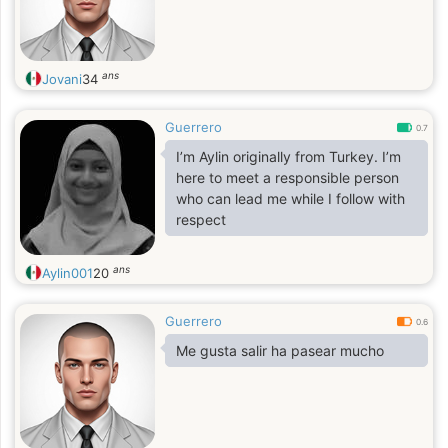
ans
Jovani
34
Guerrero
0.7
I’m Aylin originally from Turkey. I’m
here to meet a responsible person
who can lead me while I follow with
respect
ans
Aylin001
20
Guerrero
0.6
Me gusta salir ha pasear mucho