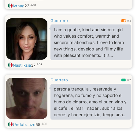
ans
Ivrnag
23
Guerrero
0.4
I am a gentle, kind and sincere girl
who values ​​comfort, warmth and
sincere relationships. I love to learn
new things, develop and fill my life
with pleasant moments. It is
important for me to have a person
ans
Nastliksia
37
next to me with whom I can laugh,
support each other and simply enjoy
Guerrero
life.
0.7
persona tranquila , reservada y
hogareña, no fumo y no soporto el
humo de cigarro, amo el buen vino y
el cafe , el mar , nadar , subir a los
cerros y hacer ejercizio, tengo una
gata negra y me gustan los cactus ,
ans
Undufranze
55
la musica rock y el jazz,