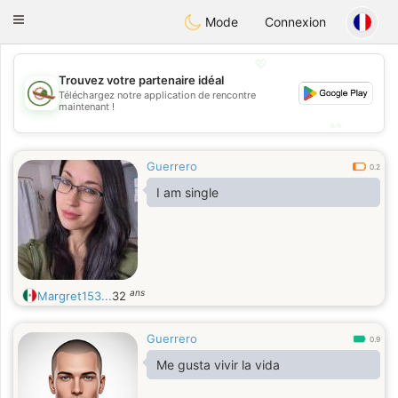
Mexico
Citas
Toggle
Mode
Connexion
navigation
💖
Trouvez votre partenaire idéal
💖
Téléchargez notre application de rencontre
maintenant !
💕
💕
Guerrero
0.2
I am single
ans
Margret153...
32
Guerrero
0.9
Me gusta vivir la vida