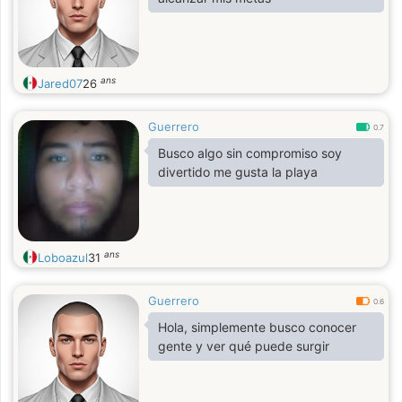
ans
Jared07
26
Guerrero
0.7
Busco algo sin compromiso soy
divertido me gusta la playa
ans
Loboazul
31
Guerrero
0.6
Hola, simplemente busco conocer
gente y ver qué puede surgir