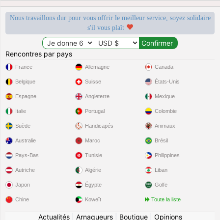
Nous travaillons dur pour vous offrir le meilleur service, soyez solidaire
s'il vous plaît
Rencontres par pays
France
Allemagne
Canada
Belgique
Suisse
États-Unis
Espagne
Angleterre
Mexique
Italie
Portugal
Colombie
Suède
Handicapés
Animaux
Australie
Maroc
Brésil
Pays-Bas
Tunisie
Philippines
Autriche
Algérie
Liban
Japon
Égypte
Golfe
Chine
Koweït
Toute la liste
Actualités
|
Arnaqueurs
|
Boutique
|
Opinions