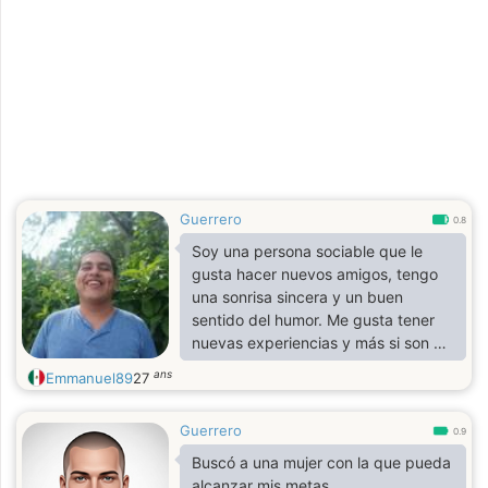
Guerrero
0.8
Soy una persona sociable que le
gusta hacer nuevos amigos, tengo
una sonrisa sincera y un buen
sentido del humor. Me gusta tener
nuevas experiencias y más si son al
lado de personas que quiero
ans
Emmanuel89
27
Guerrero
0.9
Buscó a una mujer con la que pueda
alcanzar mis metas