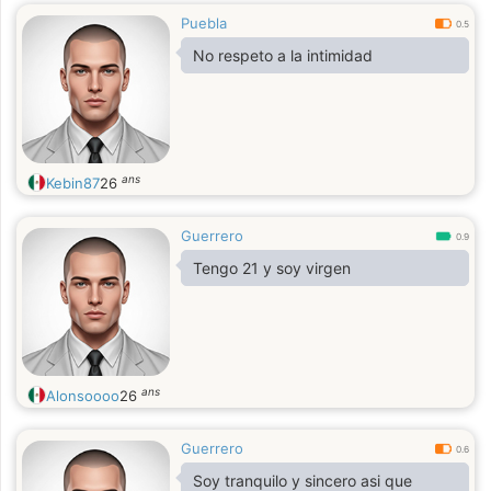
Puebla
0.5
No respeto a la intimidad
ans
Kebin87
26
Guerrero
0.9
Tengo 21 y soy virgen
ans
Alonsoooo
26
Guerrero
0.6
Soy tranquilo y sincero asi que