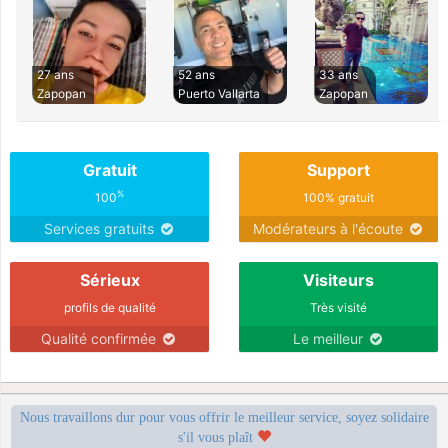
27 ans
52 ans
33 ans
Zapopan
Puerto Vallarta
Zapopan
Gratuit
Support
%
100
100% gratuit
Services gratuits
Modérateurs à l'écoute
Sérieux
Visiteurs
profils de qualité
Très visité
Qualité confirmée
Le meilleur
Nous travaillons dur pour vous offrir le meilleur service, soyez solidaire
s'il vous plaît