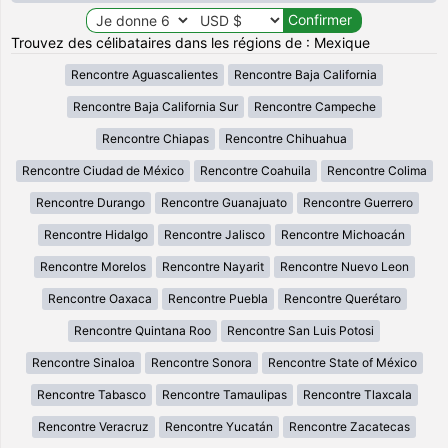
Trouvez des célibataires dans les régions de : Mexique
Rencontre Aguascalientes
Rencontre Baja California
Rencontre Baja California Sur
Rencontre Campeche
Rencontre Chiapas
Rencontre Chihuahua
Rencontre Ciudad de México
Rencontre Coahuila
Rencontre Colima
Rencontre Durango
Rencontre Guanajuato
Rencontre Guerrero
Rencontre Hidalgo
Rencontre Jalisco
Rencontre Michoacán
Rencontre Morelos
Rencontre Nayarit
Rencontre Nuevo Leon
Rencontre Oaxaca
Rencontre Puebla
Rencontre Querétaro
Rencontre Quintana Roo
Rencontre San Luis Potosi
Rencontre Sinaloa
Rencontre Sonora
Rencontre State of México
Rencontre Tabasco
Rencontre Tamaulipas
Rencontre Tlaxcala
Rencontre Veracruz
Rencontre Yucatán
Rencontre Zacatecas