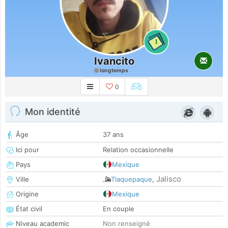
1
Ivancito
longtemps
0
Mon identité
Âge
37 ans
Ici pour
Relation occasionnelle
Pays
Mexique
Jalisco
Ville
Tlaquepaque
,
Origine
Mexique
État civil
En couple
Niveau academic
Non renseigné