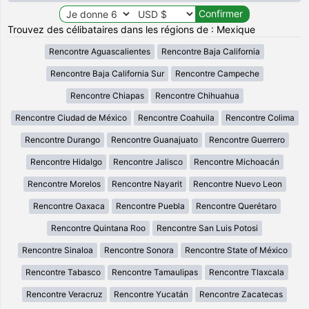
Trouvez des célibataires dans les régions de : Mexique
Rencontre Aguascalientes
Rencontre Baja California
Rencontre Baja California Sur
Rencontre Campeche
Rencontre Chiapas
Rencontre Chihuahua
Rencontre Ciudad de México
Rencontre Coahuila
Rencontre Colima
Rencontre Durango
Rencontre Guanajuato
Rencontre Guerrero
Rencontre Hidalgo
Rencontre Jalisco
Rencontre Michoacán
Rencontre Morelos
Rencontre Nayarit
Rencontre Nuevo Leon
Rencontre Oaxaca
Rencontre Puebla
Rencontre Querétaro
Rencontre Quintana Roo
Rencontre San Luis Potosi
Rencontre Sinaloa
Rencontre Sonora
Rencontre State of México
Rencontre Tabasco
Rencontre Tamaulipas
Rencontre Tlaxcala
Rencontre Veracruz
Rencontre Yucatán
Rencontre Zacatecas