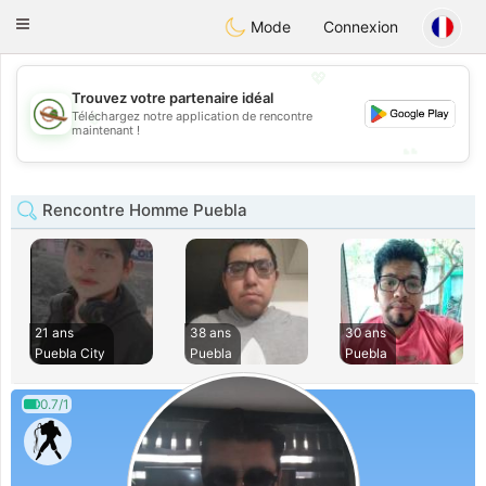
Mexico
Citas
Toggle
Mode
Connexion
navigation
💖
Trouvez votre partenaire idéal
💖
Téléchargez notre application de rencontre
maintenant !
💕
💕
Rencontre Homme Puebla
21 ans
38 ans
30 ans
Puebla City
Puebla
Puebla
0.7/1