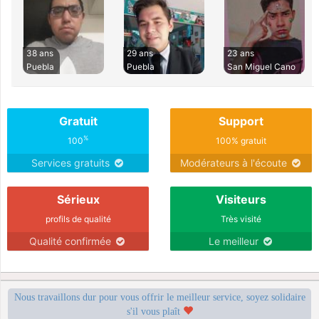
38 ans
29 ans
23 ans
Puebla
Puebla
San Miguel Cano
Gratuit
Support
%
100
100% gratuit
Services gratuits
Modérateurs à l'écoute
Sérieux
Visiteurs
profils de qualité
Très visité
Qualité confirmée
Le meilleur
Nous travaillons dur pour vous offrir le meilleur service, soyez solidaire
s'il vous plaît