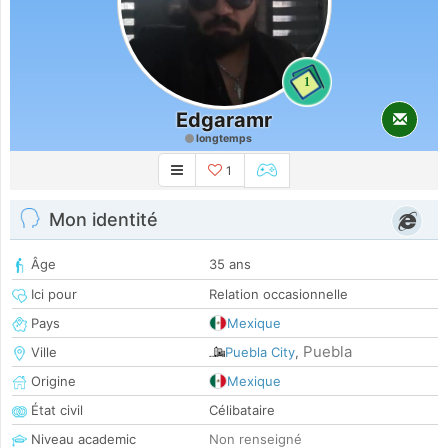
1
Edgaramr
longtemps
1
Mon identité
Âge
35 ans
Ici pour
Relation occasionnelle
Pays
Mexique
Puebla
Ville
Puebla City
,
Origine
Mexique
État civil
Célibataire
Niveau academic
Non renseigné