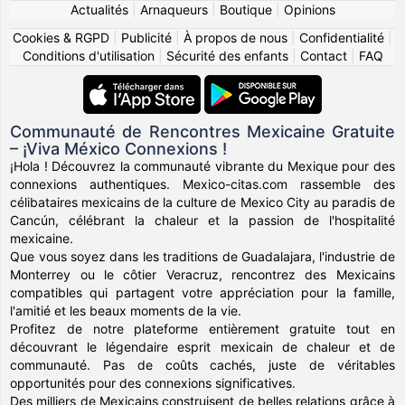
Actualités
|
Arnaqueurs
|
Boutique
|
Opinions
Cookies & RGPD
|
Publicité
|
À propos de nous
|
Confidentialité
|
Conditions d'utilisation
|
Sécurité des enfants
|
Contact
|
FAQ
Communauté de Rencontres Mexicaine Gratuite
– ¡Viva México Connexions !
¡Hola ! Découvrez la communauté vibrante du Mexique pour des
connexions authentiques. Mexico-citas.com rassemble des
célibataires mexicains de la culture de Mexico City au paradis de
Cancún, célébrant la chaleur et la passion de l'hospitalité
mexicaine.
Que vous soyez dans les traditions de Guadalajara, l'industrie de
Monterrey ou le côtier Veracruz, rencontrez des Mexicains
compatibles qui partagent votre appréciation pour la famille,
l'amitié et les beaux moments de la vie.
Profitez de notre plateforme entièrement gratuite tout en
découvrant le légendaire esprit mexicain de chaleur et de
communauté. Pas de coûts cachés, juste de véritables
opportunités pour des connexions significatives.
Des milliers de Mexicains construisent de belles relations grâce à