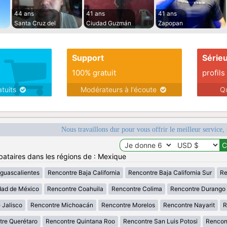
44 ans
41 ans
41 ans
Santa Cruz del
Ciudad Guzmán
Zapopan
Support
Série
100% gratuit
profils
atuits
Modérateurs à l'écoute
Q
Nous travaillons dur pour vous offrir le meilleur service, 
bataires dans les régions de : Mexique
guascalientes
Rencontre Baja California
Rencontre Baja California Sur
Re
dad de México
Rencontre Coahuila
Rencontre Colima
Rencontre Durango
 Jalisco
Rencontre Michoacán
Rencontre Morelos
Rencontre Nayarit
R
tre Querétaro
Rencontre Quintana Roo
Rencontre San Luis Potosi
Rencon