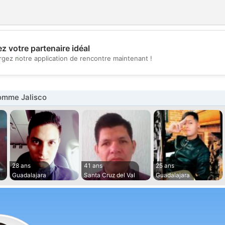
z votre partenaire idéal
💖
rgez notre application de rencontre maintenant !
💕
omme Jalisco
28 ans
41 ans
25 ans
Guadalajara
Santa Cruz del Val
Guadalajara