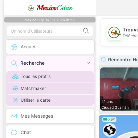
Mexico
Citas
Mexico City 06-08-2026 05:58
Trouve
Télécha
Accueil
Rencontre H
Recherche
Tous les profils
Matchmaker
Utiliser la carte
41 ans
Ciudad Guzmán
Mes Messages
0.9/1
Chat