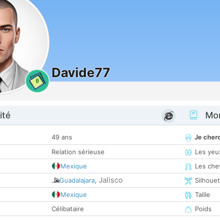
Davide77
0
ité
Mon
49 ans
Je cher
Relation sérieuse
Les yeu
Mexique
Les che
Jalisco
Guadalajara
,
Silhoue
Mexique
Taille
Célibataire
Poids