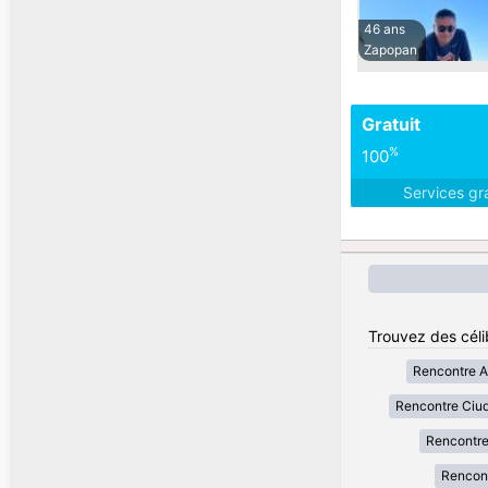
46 ans
Zapopan
Gratuit
%
100
Services gr
Trouvez des céli
Rencontre A
Rencontre Ciu
Rencontre
Rencon