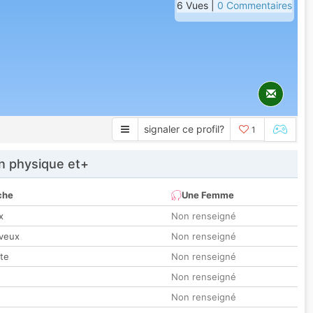
6 Vues |
0 Commentaires
signaler ce profil?
1
 physique et+
che
Une Femme
x
Non renseigné
veux
Non renseigné
tte
Non renseigné
Non renseigné
Non renseigné