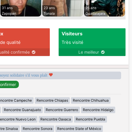
31 ans
23 ans
25 ans
Zapopan
Tonala
Guadalajara
ux
Visiteurs
 de qualité
Très visité
ualité confirmée
Le meilleur
soyez solidaire s'il vous plaît
ncontre Campeche
Rencontre Chiapas
Rencontre Chihuahua
Rencontre Guanajuato
Rencontre Guerrero
Rencontre Hidalgo
encontre Nuevo Leon
Rencontre Oaxaca
Rencontre Puebla
tre Sinaloa
Rencontre Sonora
Rencontre State of México