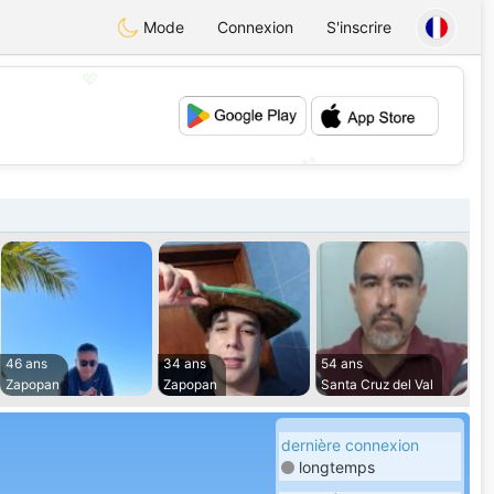
Mode
Connexion
S'inscrire
💖
💕
46 ans
34 ans
54 ans
Zapopan
Zapopan
Santa Cruz del Val
dernière connexion
longtemps