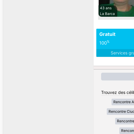
43 ans
La Barca
Gratuit
%
100
Services gr
Trouvez des céli
Rencontre A
Rencontre Ciu
Rencontre
Rencon