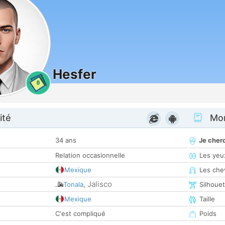
Hesfer
0
ité
Mon
34 ans
Je cher
Relation occasionnelle
Les yeu
Mexique
Les che
Jalisco
Tonala
,
Silhoue
Mexique
Taille
C'est compliqué
Poids