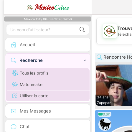
Mexico
Citas
Mexico City 06-08-2026 14:56
Trouve
Télécha
Accueil
Rencontre H
Recherche
Tous les profils
Matchmaker
Utiliser la carte
34 ans
Zapopan
Mes Messages
0.6/1
Chat