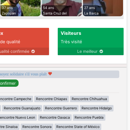
37 ans
54 ans
27 ans
Zapopan
Santa Cruz del
La Barca
ux
Visiteurs
 de qualité
Très visité
ualité confirmée
Le meilleur
soyez solidaire s'il vous plaît
ncontre Campeche
Rencontre Chiapas
Rencontre Chihuahua
Rencontre Guanajuato
Rencontre Guerrero
Rencontre Hidalgo
encontre Nuevo Leon
Rencontre Oaxaca
Rencontre Puebla
tre Sinaloa
Rencontre Sonora
Rencontre State of México