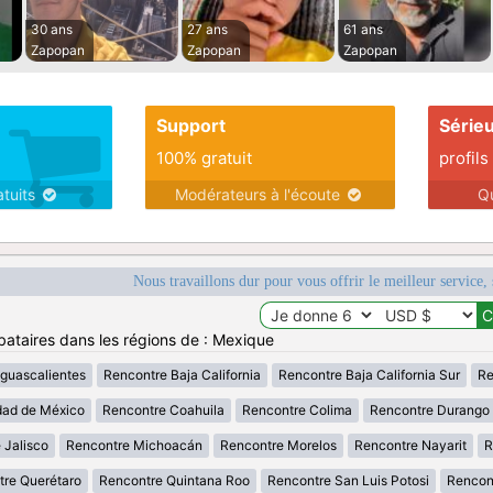
30 ans
27 ans
61 ans
Zapopan
Zapopan
Zapopan
Support
Série
100% gratuit
profils
atuits
Modérateurs à l'écoute
Q
Nous travaillons dur pour vous offrir le meilleur service, 
bataires dans les régions de : Mexique
guascalientes
Rencontre Baja California
Rencontre Baja California Sur
Re
dad de México
Rencontre Coahuila
Rencontre Colima
Rencontre Durango
 Jalisco
Rencontre Michoacán
Rencontre Morelos
Rencontre Nayarit
R
tre Querétaro
Rencontre Quintana Roo
Rencontre San Luis Potosi
Rencon