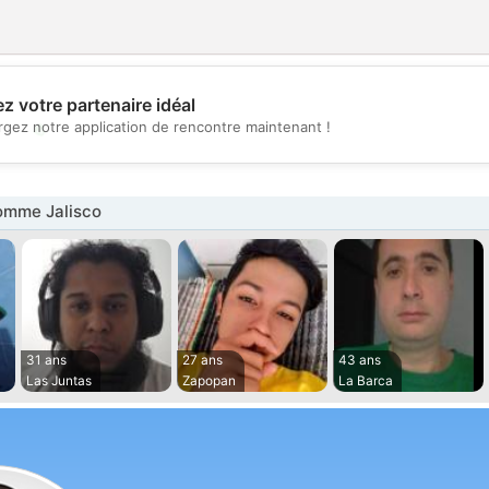
z votre partenaire idéal
💖
rgez notre application de rencontre maintenant !
💕
omme Jalisco
31 ans
27 ans
43 ans
Las Juntas
Zapopan
La Barca