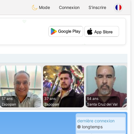
Mode
Connexion
S'inscrire
💖
💕
57 ans
37 ans
54 ans
Zapopan
Zapopan
Santa Cruz del Val
dernière connexion
longtemps