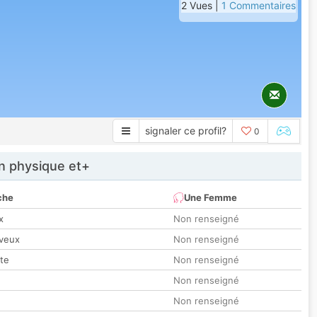
2 Vues |
1 Commentaires
signaler ce profil?
0
 physique et+
che
Une Femme
x
Non renseigné
veux
Non renseigné
tte
Non renseigné
Non renseigné
Non renseigné