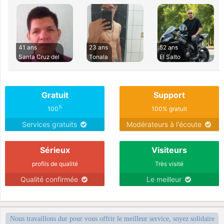
41 ans
23 ans
52 ans
Santa Cruz del
Tonala
El Salto
Gratuit
Support
%
100
100% gratuit
Services gratuits
Modérateurs à l'écoute
Sérieux
Visiteurs
profils de qualité
Très visité
Qualité confirmée
Le meilleur
Nous travaillons dur pour vous offrir le meilleur service, soyez solidaire