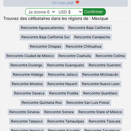
s'il vous plaît
Trouvez des célibataires dans les régions de : Mexique
Rencontre Aguascalientes
Rencontre Baja California
Rencontre Baja California Sur
Rencontre Campeche
Rencontre Chiapas
Rencontre Chihuahua
Rencontre Ciudad de México
Rencontre Coahuila
Rencontre Colima
Rencontre Durango
Rencontre Guanajuato
Rencontre Guerrero
Rencontre Hidalgo
Rencontre Jalisco
Rencontre Michoacán
Rencontre Morelos
Rencontre Nayarit
Rencontre Nuevo Leon
Rencontre Oaxaca
Rencontre Puebla
Rencontre Querétaro
Rencontre Quintana Roo
Rencontre San Luis Potosi
Rencontre Sinaloa
Rencontre Sonora
Rencontre State of México
Rencontre Tabasco
Rencontre Tamaulipas
Rencontre Tlaxcala
Rencontre Veracruz
Rencontre Yucatán
Rencontre Zacatecas