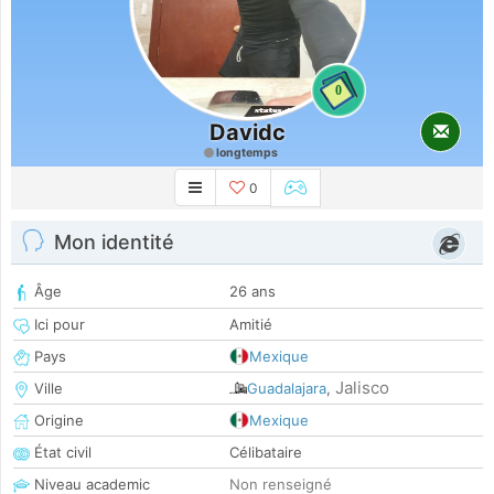
0
Davidc
longtemps
0
Mon identité
Âge
26 ans
Ici pour
Amitié
Pays
Mexique
Jalisco
Ville
Guadalajara
,
Origine
Mexique
État civil
Célibataire
Niveau academic
Non renseigné