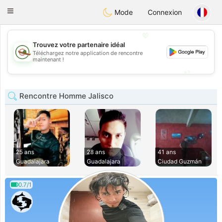
Mexico
Citas
Toggle
Mode
Connexion
navigation
💖
Trouvez votre partenaire idéal
Téléchargez notre application de rencontre
💖
maintenant !
💕
💕
Rencontre Homme Jalisco
25 ans
28 ans
41 ans
Guadalajara
Guadalajara
Ciudad Guzmán
0.7/1