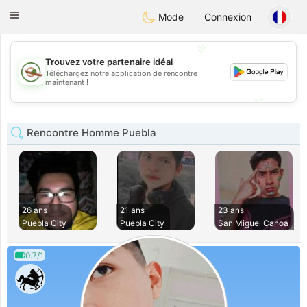
Mexico
Citas
Toggle
Mode
Connexion
navigation
💖
Trouvez votre partenaire idéal
Téléchargez notre application de rencontre
💖
maintenant !
💕
💕
Rencontre Homme Puebla
26 ans
21 ans
23 ans
Puebla City
Puebla City
San Miguel Canoa
0.7/1