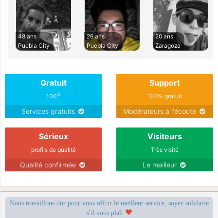
48 ans
26 ans
20 ans
Puebla City
Puebla City
Zaragoza
Gratuit
Support
%
100
100% gratuit
Services gratuits
Modérateurs à l'écoute
Sérieux
Visiteurs
profils de qualité
Très visité
Qualité confirmée
Le meilleur
Nous travaillons dur pour vous offrir le meilleur service, soyez solidaire
s'il vous plaît