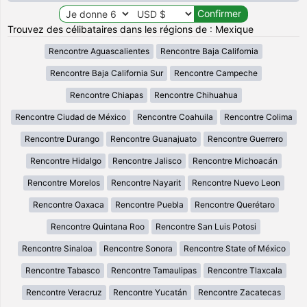
Trouvez des célibataires dans les régions de : Mexique
Rencontre Aguascalientes
Rencontre Baja California
Rencontre Baja California Sur
Rencontre Campeche
Rencontre Chiapas
Rencontre Chihuahua
Rencontre Ciudad de México
Rencontre Coahuila
Rencontre Colima
Rencontre Durango
Rencontre Guanajuato
Rencontre Guerrero
Rencontre Hidalgo
Rencontre Jalisco
Rencontre Michoacán
Rencontre Morelos
Rencontre Nayarit
Rencontre Nuevo Leon
Rencontre Oaxaca
Rencontre Puebla
Rencontre Querétaro
Rencontre Quintana Roo
Rencontre San Luis Potosi
Rencontre Sinaloa
Rencontre Sonora
Rencontre State of México
Rencontre Tabasco
Rencontre Tamaulipas
Rencontre Tlaxcala
Rencontre Veracruz
Rencontre Yucatán
Rencontre Zacatecas