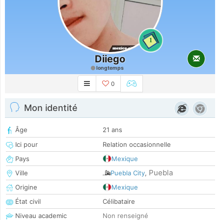
1
Diiego
longtemps
0
Mon identité
Âge
21 ans
Ici pour
Relation occasionnelle
Pays
Mexique
Puebla
Ville
Puebla City
,
Origine
Mexique
État civil
Célibataire
Niveau academic
Non renseigné