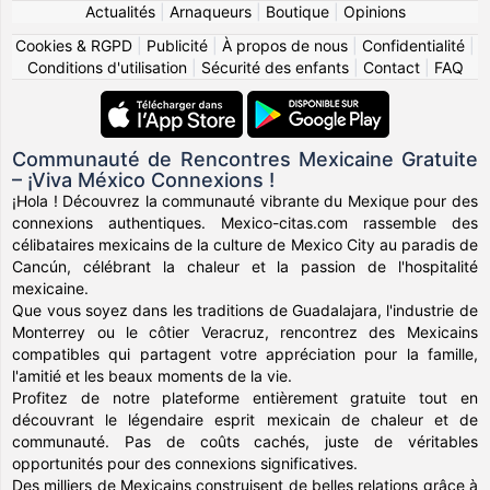
Actualités
|
Arnaqueurs
|
Boutique
|
Opinions
Cookies & RGPD
|
Publicité
|
À propos de nous
|
Confidentialité
|
Conditions d'utilisation
|
Sécurité des enfants
|
Contact
|
FAQ
Communauté de Rencontres Mexicaine Gratuite
– ¡Viva México Connexions !
¡Hola ! Découvrez la communauté vibrante du Mexique pour des
connexions authentiques. Mexico-citas.com rassemble des
célibataires mexicains de la culture de Mexico City au paradis de
Cancún, célébrant la chaleur et la passion de l'hospitalité
mexicaine.
Que vous soyez dans les traditions de Guadalajara, l'industrie de
Monterrey ou le côtier Veracruz, rencontrez des Mexicains
compatibles qui partagent votre appréciation pour la famille,
l'amitié et les beaux moments de la vie.
Profitez de notre plateforme entièrement gratuite tout en
découvrant le légendaire esprit mexicain de chaleur et de
communauté. Pas de coûts cachés, juste de véritables
opportunités pour des connexions significatives.
Des milliers de Mexicains construisent de belles relations grâce à