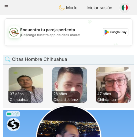
Mexico
Citas
Toggle
Mode
Iniciar sesión
navigation
💖
Encuentra tu pareja perfecta
💖
¡Descarga nuestra app de citas ahora!
💕
💕
Citas Hombre Chihuahua
37 años
28 años
47 años
Chihuahua
Ciudad Juárez
Chihuahua
0.9/1