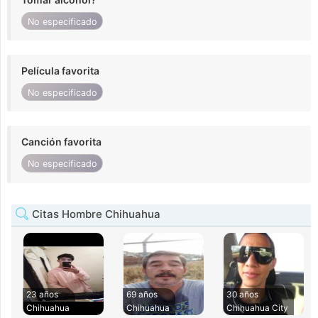
No especificado
Película favorita
No especificado
Canción favorita
No especificado
Citas Hombre Chihuahua
23 años
69 años
30 años
Chihuahua
Chihuahua
Chihuahua City