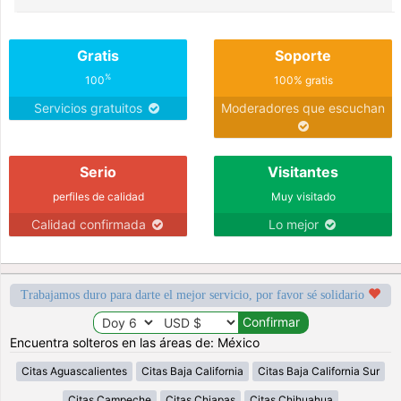
Gratis
Soporte
%
100
100% gratis
Servicios gratuitos
Moderadores que escuchan
Serio
Visitantes
perfiles de calidad
Muy visitado
Calidad confirmada
Lo mejor
Trabajamos duro para darte el mejor servicio, por favor sé solidario
Encuentra solteros en las áreas de: México
Citas Aguascalientes
Citas Baja California
Citas Baja California Sur
Citas Campeche
Citas Chiapas
Citas Chihuahua