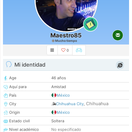
1
Maestro85
Mucho tiempo
0
Mi identidad
Age
46 años
Aquí para
Amistad
País
México
Chihuahua
City
Chihuahua City
,
Origin
México
Estado civil
Soltera
Nivel académico
No especificado