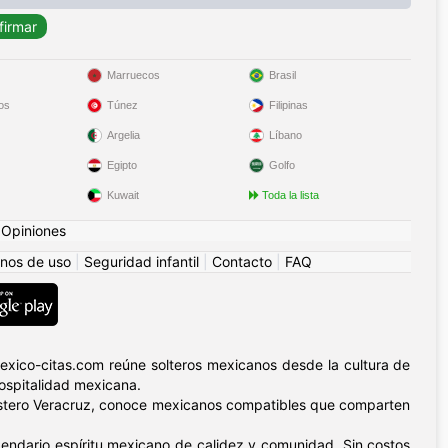
Marruecos
Brasil
os
Túnez
Filipinas
Argelia
Líbano
Egipto
Golfo
Kuwait
Toda la lista
|
Opiniones
nos de uso
|
Seguridad infantil
|
Contacto
|
FAQ
exico-citas.com reúne solteros mexicanos desde la cultura de
ospitalidad mexicana.
 costero Veracruz, conoce mexicanos compatibles que comparten
gendario espíritu mexicano de calidez y comunidad. Sin costos