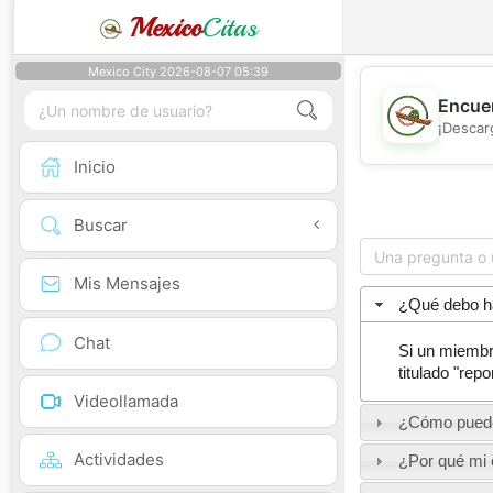
Mexico
Citas
Mexico City 2026-08-07 05:39
Encuen
¡Descar
Inicio
Buscar
Mis Mensajes
¿Qué debo ha
Chat
Si un miembr
titulado "rep
Videollamada
¿Cómo puedo
Actividades
¿Por qué mi 