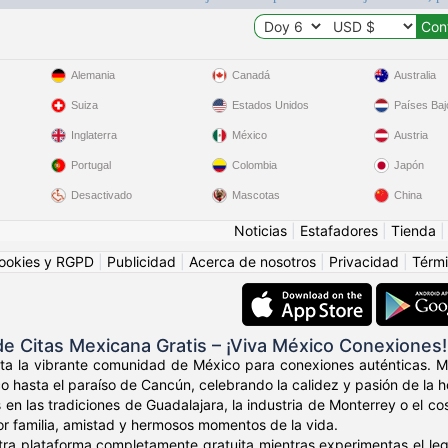
Alemania
Canadá
Australia
Suiza
Estados Unidos
Países Baj
Inglaterra
México
Austria
Portugal
Colombia
Japón
Desactivado
Mascotas
China
Noticias
|
Estafadores
|
Tienda
ookies y RGPD
|
Publicidad
|
Acerca de nosotros
|
Privacidad
|
Térmi
 Citas Mexicana Gratis – ¡Viva México Conexiones!
nta la vibrante comunidad de México para conexiones auténticas. M
 hasta el paraíso de Cancún, celebrando la calidez y pasión de la h
 en las tradiciones de Guadalajara, la industria de Monterrey o el
or familia, amistad y hermosos momentos de la vida.
tra plataforma completamente gratuita mientras experimentas el le