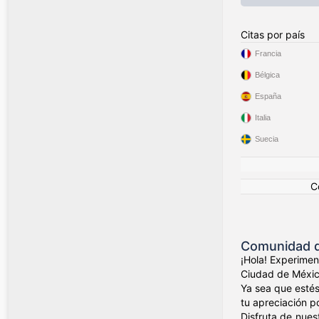
Citas por país
Francia
Bélgica
España
Italia
Suecia
C
Comunidad de
¡Hola! Experime
Ciudad de México
Ya sea que estés
tu apreciación p
Disfruta de nues