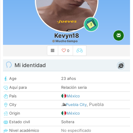
1
Kevyn18
Mucho tiempo
0
Mi identidad
Age
23 años
Aquí para
Relación seria
País
México
Puebla
City
Puebla City
,
Origin
México
Estado civil
Soltera
Nivel académico
No especificado