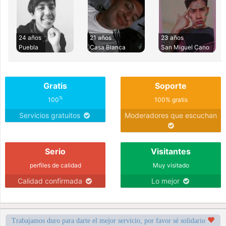
24 años
21 años
23 años
Puebla
Casa Blanca
San Miguel Cano
Gratis
Soporte
%
100
100% gratis
Servicios gratuitos
Moderadores que escuchan
Serio
Visitantes
perfiles de calidad
Muy visitado
Calidad confirmada
Lo mejor
Trabajamos duro para darte el mejor servicio, por favor sé solidario