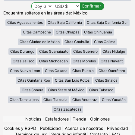
Encuentra solteros en las áreas de: México
Citas Aguascalientes
Citas Baja California
Citas Baja California Sur
Citas Campeche
Citas Chiapas
Citas Chihuahua
Citas Ciudad de México
Citas Coahuila
Citas Colima
Citas Durango
Citas Guanajuato
Citas Guerrero
Citas Hidalgo
Citas Jalisco
Citas Michoacán
Citas Morelos
Citas Nayarit
Citas Nuevo Leon
Citas Oaxaca
Citas Puebla
Citas Querétaro
Citas Quintana Roo
Citas San Luis Potosi
Citas Sinaloa
Citas Sonora
Citas State of México
Citas Tabasco
Citas Tamaulipas
Citas Tlaxcala
Citas Veracruz
Citas Yucatán
Citas Zacatecas
Noticias
|
Estafadores
|
Tienda
|
Opiniones
Cookies y RGPD
|
Publicidad
|
Acerca de nosotros
|
Privacidad
|
Términos de uso
|
Seguridad infantil
|
Contacto
|
FAQ