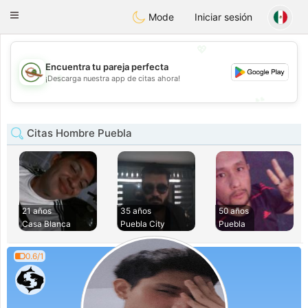
Mexico
Citas
Toggle
Mode
Iniciar sesión
navigation
💖
Encuentra tu pareja perfecta
💖
¡Descarga nuestra app de citas ahora!
💕
💕
Citas Hombre Puebla
21 años
35 años
50 años
Casa Blanca
Puebla City
Puebla
0.6/1