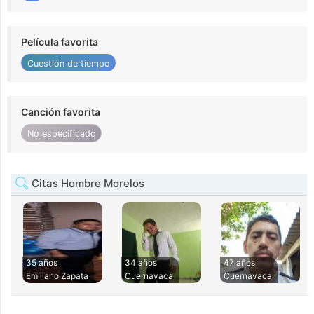
Película favorita
Cuestión de tiempo
Canción favorita
No especificado
Citas Hombre Morelos
35 años
34 años
47 años
Emiliano Zapata
Cuernavaca
Cuernavaca