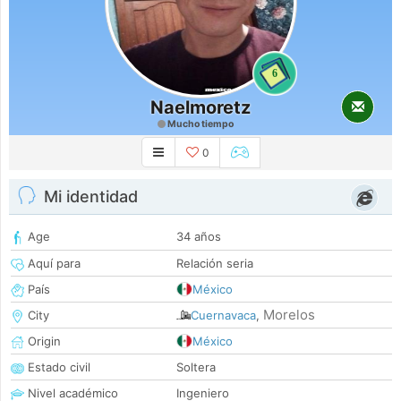
6
Naelmoretz
Mucho tiempo
0
Mi identidad
Age
34 años
Aquí para
Relación seria
País
México
Morelos
City
Cuernavaca
,
Origin
México
Estado civil
Soltera
Nivel académico
Ingeniero