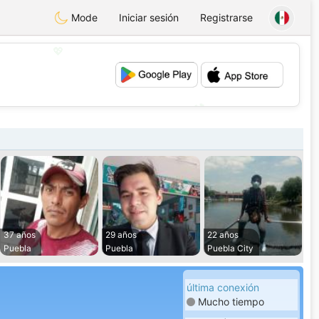
Mode
Iniciar sesión
Registrarse
💖
💕
37 años
29 años
22 años
Puebla
Puebla
Puebla City
última conexión
Mucho tiempo