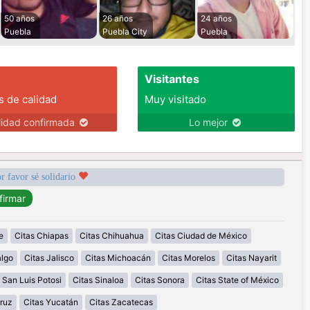
50 años
26 años
24 años
Puebla
Puebla City
Puebla
Visitantes
s de calidad
Muy visitado
lidad confirmada
Lo mejor
r favor sé solidario
e
Citas Chiapas
Citas Chihuahua
Citas Ciudad de México
algo
Citas Jalisco
Citas Michoacán
Citas Morelos
Citas Nayarit
 San Luis Potosi
Citas Sinaloa
Citas Sonora
Citas State of México
ruz
Citas Yucatán
Citas Zacatecas