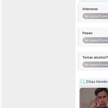
Intereses
No especificad
Paseo
No especificad
Tomar alcohol?
No especificad
Citas Hombr