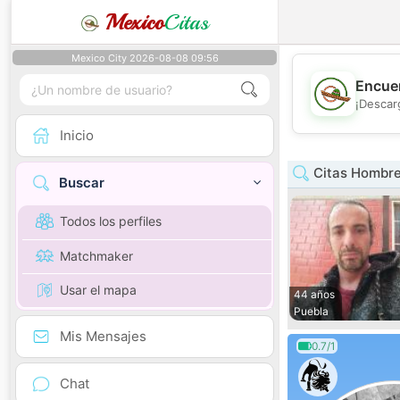
Mexico
Citas
Mexico City 2026-08-08 09:56
Encuen
¡Descar
Inicio
Citas Hombre
Buscar
Todos los perfiles
Matchmaker
Usar el mapa
44 años
Puebla
Mis Mensajes
0.7/1
Chat