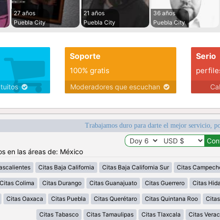
27 años
21 años
36 años
Puebla City
Puebla City
Puebla City
Soporte
Serio
100% gratis
perfile
atuitos
Moderadores que escuchan
Ca
Trabajamos duro para darte el mejor servicio, po
os en las áreas de: México
ascalientes
Citas Baja California
Citas Baja California Sur
Citas Campech
Citas Colima
Citas Durango
Citas Guanajuato
Citas Guerrero
Citas Hid
Citas Oaxaca
Citas Puebla
Citas Querétaro
Citas Quintana Roo
Citas
Citas Tabasco
Citas Tamaulipas
Citas Tlaxcala
Citas Verac