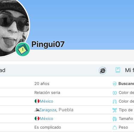
Pingui07
1
dad
Mi f
20 años
Buscan
Relación seria
Color d
México
Color d
Puebla
Zaragoza
,
Tipo de
México
Tamaño
Es complicado
Peso