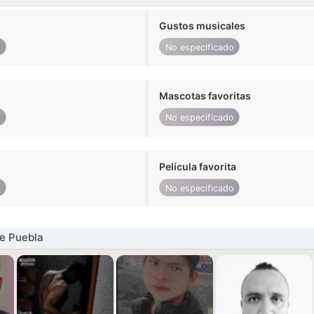
Gustos musicales
o
No especificado
Mascotas favoritas
o
No especificado
Película favorita
o
No especificado
e Puebla