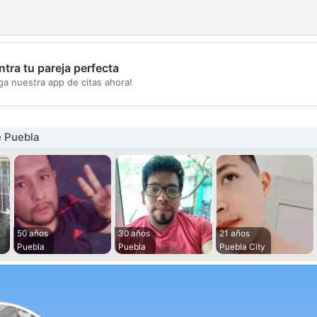
tra tu pareja perfecta
💖
ga nuestra app de citas ahora!
💕
 Puebla
50 años
30 años
21 años
Puebla
Puebla
Puebla City