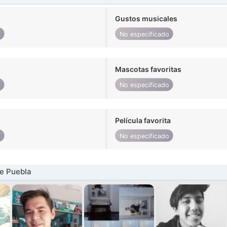
Gustos musicales
o
No especificado
Mascotas favoritas
o
No especificado
Película favorita
o
No especificado
e Puebla