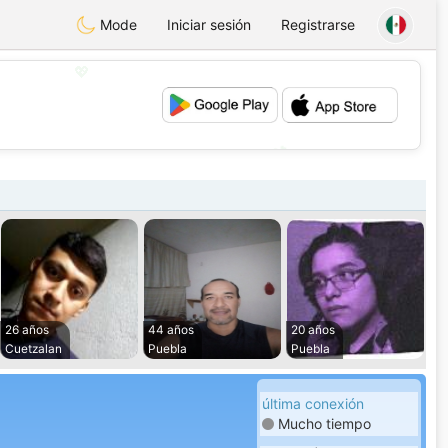
Mode
Iniciar sesión
Registrarse
💖
💕
26 años
44 años
20 años
Cuetzalan
Puebla
Puebla
última conexión
Mucho tiempo