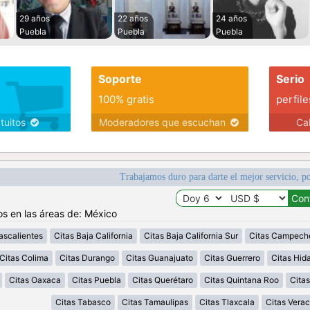
29 años
22 años
24 años
Puebla
Puebla
Puebla
Soporte
Serio
100% gratis
perfile
atuitos
Moderadores que escuchan
Ca
Trabajamos duro para darte el mejor servicio, po
os en las áreas de: México
ascalientes
Citas Baja California
Citas Baja California Sur
Citas Campech
Citas Colima
Citas Durango
Citas Guanajuato
Citas Guerrero
Citas Hid
Citas Oaxaca
Citas Puebla
Citas Querétaro
Citas Quintana Roo
Citas
Citas Tabasco
Citas Tamaulipas
Citas Tlaxcala
Citas Verac