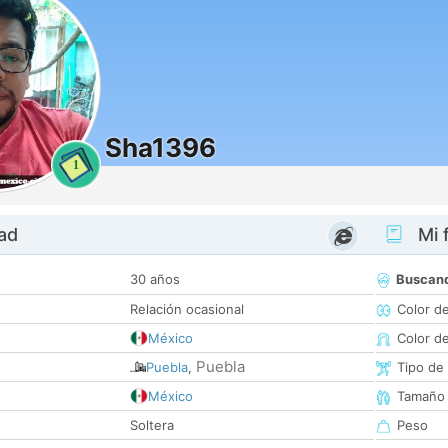
Sha1396
1
dad
Mi f
30 años
Buscan
Relación ocasional
Color d
México
Color d
Puebla
Puebla
,
Tipo de
México
Tamaño
Soltera
Peso