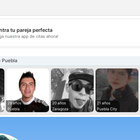
tra tu pareja perfecta
💖
ga nuestra app de citas ahora!
💕
 Puebla
29 años
20 años
21 años
Puebla
Zaragoza
Puebla City