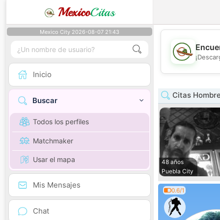
Mexico
Citas
Mexico City 2026-08-07 21:43
Encuen
¡Descar
Inicio
Citas Hombre
Buscar
Todos los perfiles
Matchmaker
Usar el mapa
48 años
Puebla City
Mis Mensajes
0.6/1
Chat