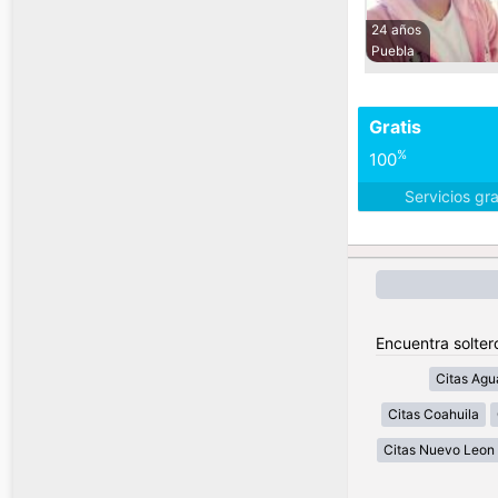
24 años
Puebla
Gratis
%
100
Servicios gr
Encuentra solter
Citas Agu
Citas Coahuila
Citas Nuevo Leon