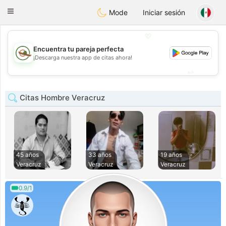
Mexico
Citas
Toggle
Mode
Iniciar sesión
navigation
💖
Encuentra tu pareja perfecta
💖
¡Descarga nuestra app de citas ahora!
💕
💕
Citas Hombre Veracruz
45 años
33 años
19 años
Veracruz
Veracruz
Veracruz
0.9/1