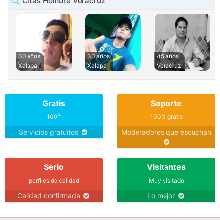
Citas Hombre Veracruz
30 años
30 años
45 años
Xalapa
Xalapa
Veracruz
Gratis
Soporte
%
100
100% gratis
Servicios gratuitos
Moderadores que escuchan
Serio
Visitantes
perfiles de calidad
Muy visitado
Calidad confirmada
Lo mejor