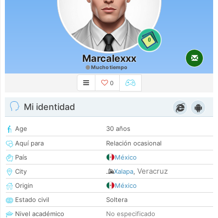
0
Marcalexxx
Mucho tiempo
0
Mi identidad
Age
30 años
Aquí para
Relación ocasional
País
México
Veracruz
City
Xalapa
,
Origin
México
Estado civil
Soltera
Nivel académico
No especificado