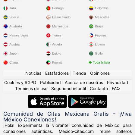
Italia
Portugal
Colombia
Suecia
Desactivado
Mascotas
Australia
Marruecos
Brasil
Países Bajos
Túnez
Filipinas
Austria
Argelia
Líbano
Japón
Egipto
Golfo
China
Kuwait
Toda la lista
Noticias
|
Estafadores
|
Tienda
|
Opiniones
Cookies y RGPD
|
Publicidad
|
Acerca de nosotros
|
Privacidad
|
Términos de uso
|
Seguridad infantil
|
Contacto
|
FAQ
Comunidad de Citas Mexicana Gratis – ¡Viva
México Conexiones!
¡Hola! Experimenta la vibrante comunidad de México para
conexiones auténticas. Mexico-citas.com reúne solteros