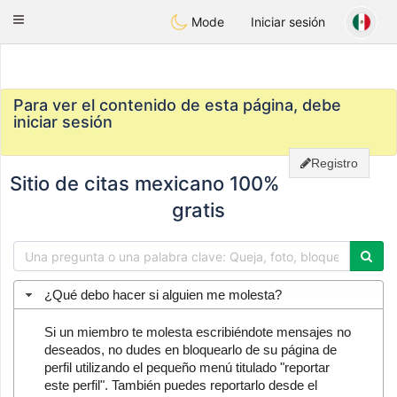
Mexico
Citas
Toggle
Mode
Iniciar sesión
navigation
Para ver el contenido de esta página, debe
iniciar sesión
Registro
Sitio de citas mexicano 100%
gratis
¿Qué debo hacer si alguien me molesta?
Si un miembro te molesta escribiéndote mensajes no
deseados, no dudes en bloquearlo de su página de
perfil utilizando el pequeño menú titulado "reportar
este perfil". También puedes reportarlo desde el