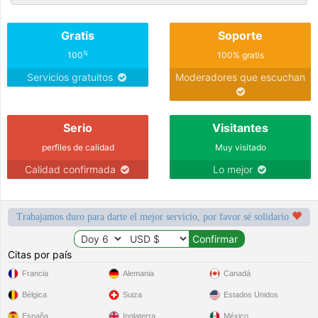
Gratis
Soporte
%
100
100% gratis
Servicios gratuitos
Moderadores que escuchan
Serio
Visitantes
perfiles de calidad
Muy visitado
Calidad confirmada
Lo mejor
Trabajamos duro para darte el mejor servicio, por favor sé solidario
Citas por país
Francia
Alemania
Canadá
Bélgica
Suiza
Estados Unidos
España
Inglaterra
México