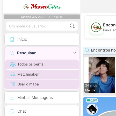
Mexico
Citas
Mexico City 2026-08-07 12:14
Encont
Baixe a
Início
Encontros h
Pesquisar
Todos os perfis
Matchmaker
Usar o mapa
24 anos
Mérida
Minhas Mensagens
0.9/1
Chat