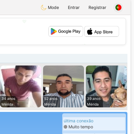
Mode
Entrar
Registrar
💖
💕
34 anos
52 anos
39 anos
Mérida
Mérida
Mérida
última conexão
Muito tempo