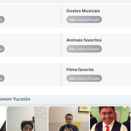
Gostos Musicais
do
Não especificado
Animais favoritos
do
Não especificado
Filme favorito
do
Não especificado
homem Yucatán