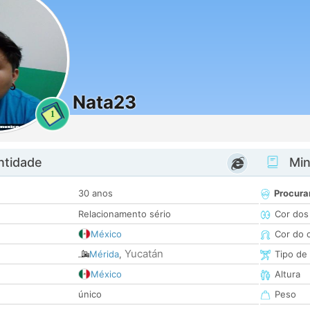
Nata23
1
ntidade
Minh
30 anos
Procura
Relacionamento sério
Cor dos
México
Cor do 
Yucatán
Mérida
,
Tipo de
México
Altura
único
Peso