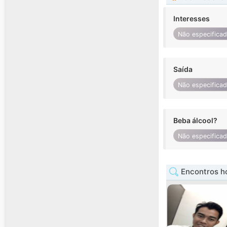
Interesses
Não especifica
Saída
Não especifica
Beba álcool?
Não especifica
Encontros 