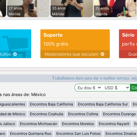
27 anos
35 anos
29 anos
Mérida
Mérida
Mérida
Suporte
Sério
100% grátis
perfis
tuitos
Moderadores que escutam
Qua
Trabalhamos duro para dar o melhor serviço, sej
os nas áreas de: México
Aguascalientes
Encontros Baja California
Encontros Baja California Sur
En
udad de México
Encontros Coahuila
Encontros Colima
Encontros Durango
s Jalisco
Encontros Michoacán
Encontros Morelos
Encontros Nayarit
E
aro
Encontros Quintana Roo
Encontros San Luis Potosi
Encontros Sinaloa