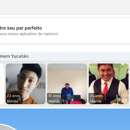
re seu par perfeito
💖
gora nosso aplicativo de namoro!
💕
omem Yucatán
23 anos
81 anos
29 anos
Mérida
Mérida
Mérida