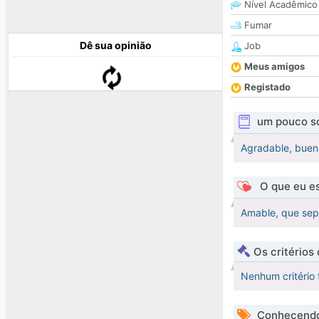
Nível Acadêmico
Fumar
Dê sua opinião
Job
Meus amigos
Registado
um pouco s
Agradable, buen 
O que eu es
Amable, que sep
Os critérios
Nenhum critério 
Conhecendo