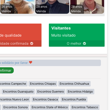
26 anos
28 anos
28 anos
Mérida
Mérida
Mérida
Visitantes
 de qualidade
Muito visitado
lidade confirmada
O melhor
a solidário por favor
contros Campeche
Encontros Chiapas
Encontros Chihuahua
Encontros Guanajuato
Encontros Guerrero
Encontros Hidalgo
ncontros Nuevo Leon
Encontros Oaxaca
Encontros Puebla
Encontros Sonora
Encontros State of México
Encontros Tabasco