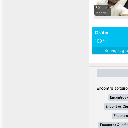
30 anos
Mérida
Grátis
%
100
Serviços gra
Encontre solteir
Encontros 
Encontros Ci
Encontro
Encontros Querét