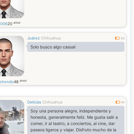
anos
2006
20
Juárez
Chihuahua
0.2
Solo busco algo casual
anos
chondo
48
Delicias
Chihuahua
0.1
Soy una persona alegre, independiente y
honesta, generalmente feliz. Me gusta salir a
comer, ir al teatro, a conciertos, al cine, dar
paseos ligeros y viajar. Disfruto mucho de la