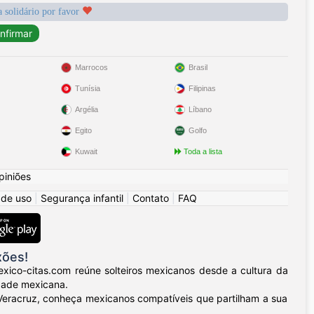
a solidário por favor
Marrocos
Brasil
Tunísia
Filipinas
Argélia
Líbano
Egito
Golfo
Kuwait
Toda a lista
piniões
 de uso
|
Segurança infantil
|
Contato
|
FAQ
xões!
xico-citas.com reúne solteiros mexicanos desde a cultura da
dade mexicana.
o Veracruz, conheça mexicanos compatíveis que partilham a sua