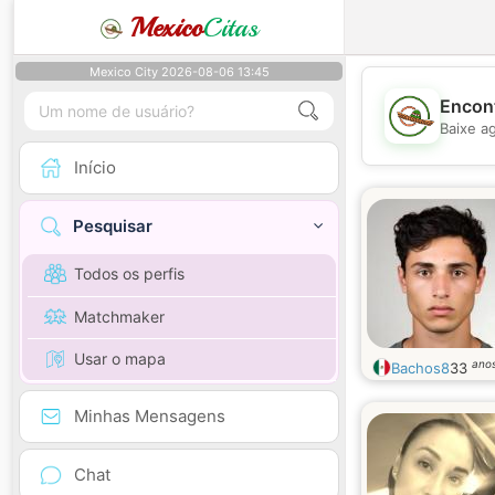
Mexico
Citas
Mexico City 2026-08-06 13:45
Encont
Baixe a
Início
Pesquisar
Todos os perfis
Matchmaker
Usar o mapa
ano
Bachos8
33
Minhas Mensagens
Chat