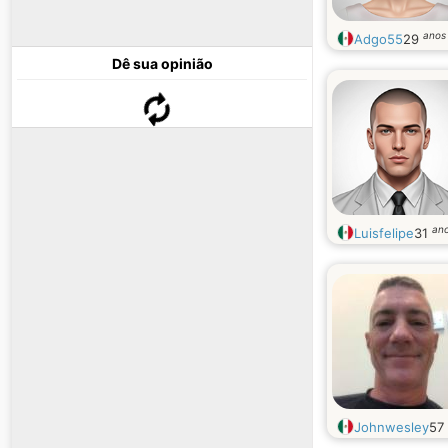
anos
Adgo55
29
Dê sua opinião
an
Luisfelipe
31
Johnwesley
57