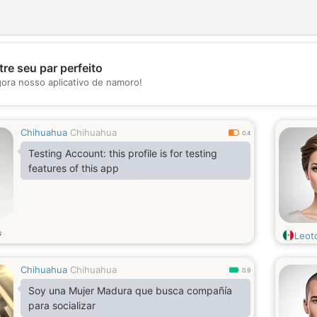
re seu par perfeito
💖
gora nosso aplicativo de namoro!
💕
Chihuahua
Chihuahua
0.4
Testing Account: this profile is for testing
features of this app
s
Leot
Chihuahua
Chihuahua
0.9
Soy una Mujer Madura que busca compañía
para socializar