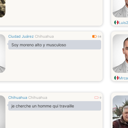
Luis
Ciudad Juárez
Chihuahua
0.6
Soy moreno alto y musculoso
Mrca
Chihuahua
Chihuahua
0
je cherche un homme qui travaille