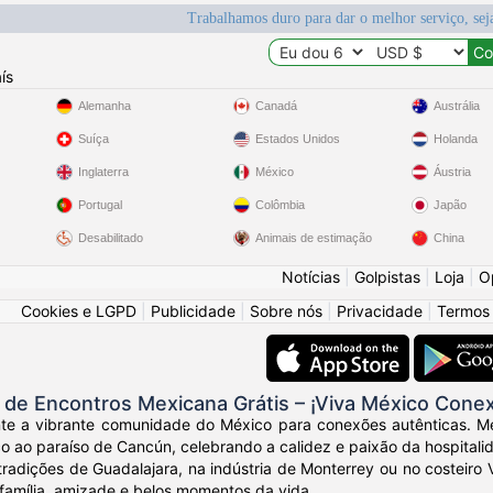
Trabalhamos duro para dar o melhor serviço, sej
ís
Alemanha
Canadá
Austrália
Suíça
Estados Unidos
Holanda
Inglaterra
México
Áustria
Portugal
Colômbia
Japão
Desabilitado
Animais de estimação
China
Notícias
|
Golpistas
|
Loja
|
O
Cookies e LGPD
|
Publicidade
|
Sobre nós
|
Privacidade
|
Termos
de Encontros Mexicana Grátis – ¡Viva México Cone
nte a vibrante comunidade do México para conexões autênticas. Me
 ao paraíso de Cancún, celebrando a calidez e paixão da hospitali
tradições de Guadalajara, na indústria de Monterrey ou no costeir
família, amizade e belos momentos da vida.