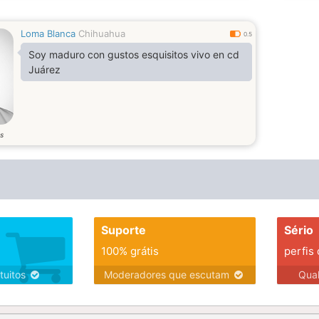
Loma Blanca
Chihuahua
0.5
Soy maduro con gustos esquisitos vivo en cd
Juárez
s
Suporte
Sério
100% grátis
perfis
tuitos
Moderadores que escutam
Qua