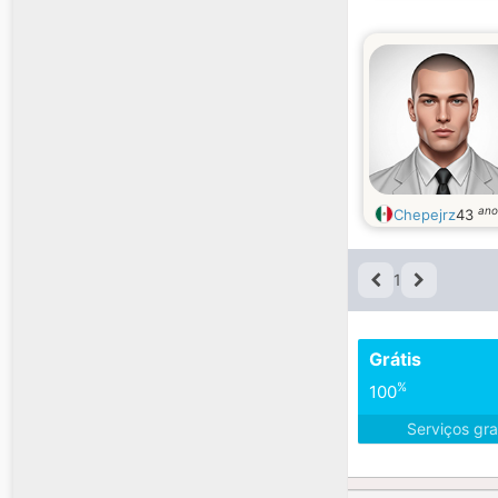
ano
Chepejrz
43
1
Grátis
%
100
Serviços gra