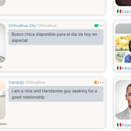
Cazo
Chihuahua City
Chihuahua
0.7
Busco chica disponible para el dia de hoy en
especial
os
Albe
Camargo
Chihuahua
0.4
I am a nice and Handsome guy seeking for a
good relationship
anos
Edua