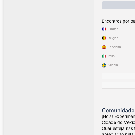
Encontros por pa
França
Bélgica
Espanha
Itália
Suécia
Comunidade 
¡Hola! Experime
Cidade do México
Quer esteja nas 
apreciação pela 