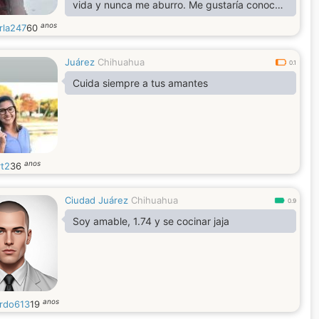
vida y nunca me aburro. Me gustaría conocer
a una persona sencilla, honesta y sincera,
anos
rla247
60
dispuesta a compartir, que le guste ir al cine,
al teatro y hacer estancias cortas.
Juárez
Chihuahua
0.1
Cuida siempre a tus amantes
anos
rt2
36
Ciudad Juárez
Chihuahua
0.9
Soy amable, 1.74 y se cocinar jaja
anos
rdo613
19