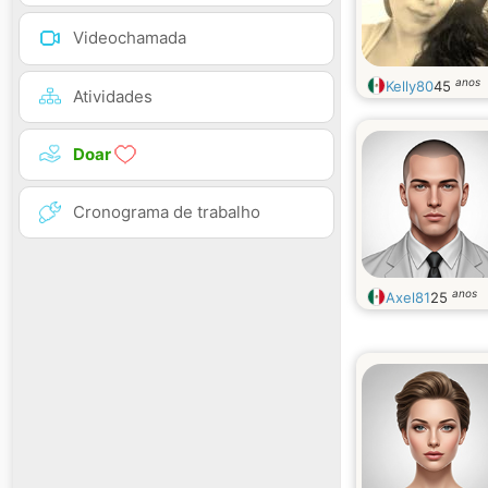
Videochamada
anos
Kelly80
45
Atividades
Doar
Cronograma de trabalho
anos
Axel81
25