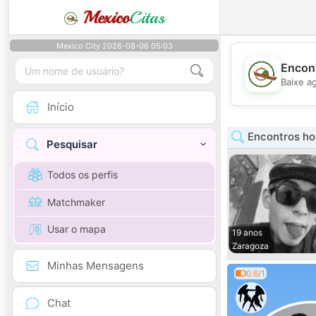
Mexico
Citas
Mexico City 2026-08-06 05:03
Encont
Baixe a
Início
Encontros h
Pesquisar
Todos os perfis
Matchmaker
Usar o mapa
19 anos
Zaragoza
Minhas Mensagens
0.6/1
Chat