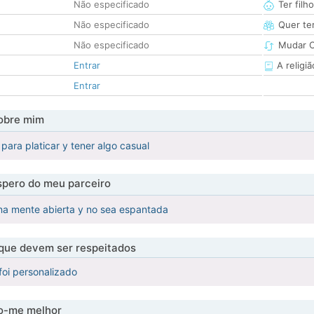
Não especificado
Ter filh
Não especificado
Quer ter
Não especificado
Mudar C
Entrar
A religiã
Entrar
obre mim
para platicar y tener algo casual
pero do meu parceiro
na mente abierta y no sea espantada
 que devem ser respeitados
foi personalizado
-me melhor