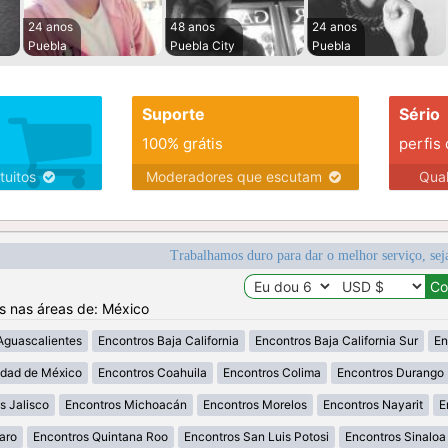
24 anos
48 anos
24 anos
Puebla
Puebla City
Puebla
Suporte
Sério
100% grátis
perfis
tuitos
Moderadores que escutam
Qua
Trabalhamos duro para dar o melhor serviço, sej
os nas áreas de: México
Aguascalientes
Encontros Baja California
Encontros Baja California Sur
En
udad de México
Encontros Coahuila
Encontros Colima
Encontros Durango
s Jalisco
Encontros Michoacán
Encontros Morelos
Encontros Nayarit
E
aro
Encontros Quintana Roo
Encontros San Luis Potosi
Encontros Sinaloa