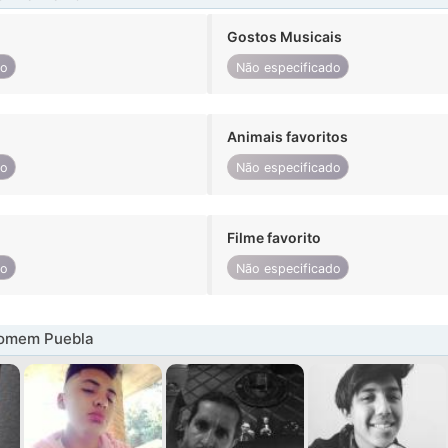
Gostos Musicais
do
Não especificado
Animais favoritos
do
Não especificado
Filme favorito
do
Não especificado
omem Puebla