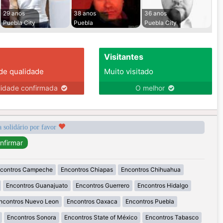
29 anos
38 anos
36 anos
Puebla City
Puebla
Puebla City
Visitantes
 de qualidade
Muito visitado
lidade confirmada
O melhor
a solidário por favor
contros Campeche
Encontros Chiapas
Encontros Chihuahua
Encontros Guanajuato
Encontros Guerrero
Encontros Hidalgo
ncontros Nuevo Leon
Encontros Oaxaca
Encontros Puebla
Encontros Sonora
Encontros State of México
Encontros Tabasco