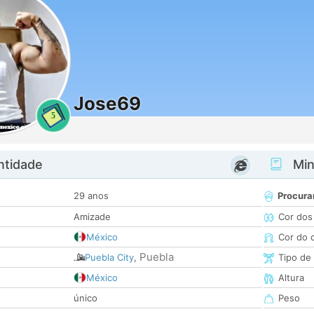
Jose69
5
ntidade
Minh
29 anos
Procura
Amizade
Cor dos
México
Cor do 
Puebla
Puebla City
,
Tipo de
México
Altura
único
Peso