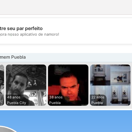
re seu par perfeito
💖
gora nosso aplicativo de namoro!
💕
omem Puebla
48 anos
38 anos
22 anos
Puebla City
Puebla
Puebla