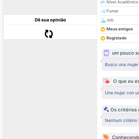
Nível Acadêmico
Fumar
Dê sua opinião
Job
Meus amigos
Registado
um pouco s
Busco una mujer 
O que eu es
Una mujer con u
Os critérios
Nenhum critério 
Conhecendo