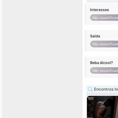
Interesses
Não especifica
Saída
Não especifica
Beba álcool?
Não especifica
Encontros h