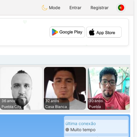
Mode
Entrar
Registrar
💖
💕
36 anos
32 anos
30 anos
Puebla City
Casa Blanca
Puebla
última conexão
Muito tempo