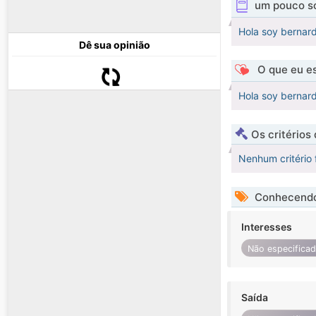
um pouco s
Hola soy bernard
Dê sua opinião
O que eu es
Hola soy bernard
Os critérios
Nenhum critério 
Conhecendo
Interesses
Não especifica
Saída