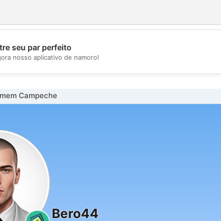
re seu par perfeito
💖
gora nosso aplicativo de namoro!
💕
omem Campeche
Bero44