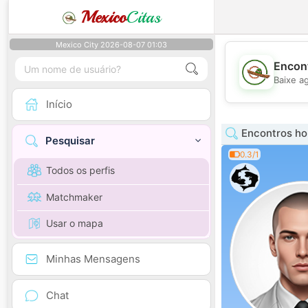
Mexico
Citas
Mexico City 2026-08-07 01:03
Encont
Baixe a
Início
Encontros h
Pesquisar
0.3/1
Todos os perfis
Matchmaker
Usar o mapa
Minhas Mensagens
Chat