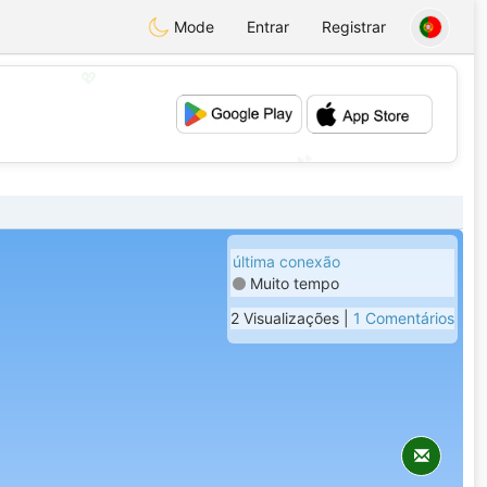
Mode
Entrar
Registrar
💖
💕
última conexão
Muito tempo
2 Visualizações |
1 Comentários