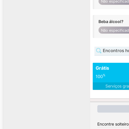
Não especifica
Beba álcool?
Não especifica
Encontros 
Grátis
%
100
Serviços gra
Encontre solteir