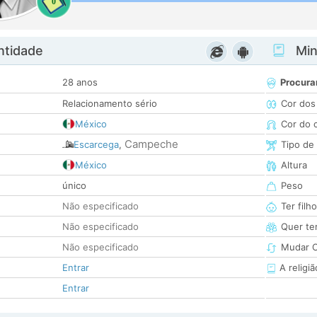
0
ntidade
Minh
28 anos
Procura
Relacionamento sério
Cor dos
México
Cor do 
Campeche
Escarcega
,
Tipo de
México
Altura
único
Peso
Não especificado
Ter filh
Não especificado
Quer ter
Não especificado
Mudar C
Entrar
A religiã
Entrar