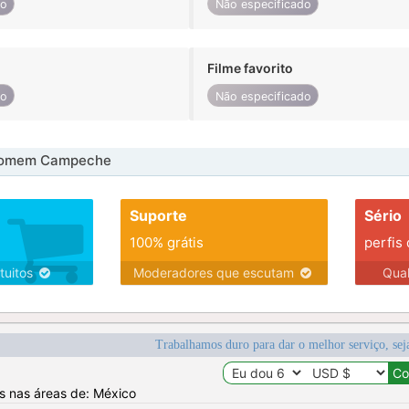
do
Não especificado
Filme favorito
do
Não especificado
homem Campeche
Suporte
Sério
100% grátis
perfis
tuitos
Moderadores que escutam
Qua
Trabalhamos duro para dar o melhor serviço, sej
os nas áreas de: México