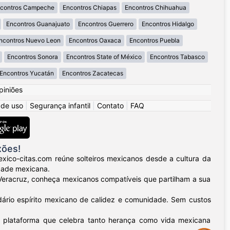
contros Campeche
Encontros Chiapas
Encontros Chihuahua
Encontros Guanajuato
Encontros Guerrero
Encontros Hidalgo
ncontros Nuevo Leon
Encontros Oaxaca
Encontros Puebla
Encontros Sonora
Encontros State of México
Encontros Tabasco
Encontros Yucatán
Encontros Zacatecas
piniões
 de uso
|
Segurança infantil
|
Contato
|
FAQ
xões!
xico-citas.com reúne solteiros mexicanos desde a cultura da
dade mexicana.
o Veracruz, conheça mexicanos compatíveis que partilham a sua
dário espírito mexicano de calidez e comunidade. Sem custos
a plataforma que celebra tanto herança como vida mexicana