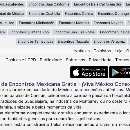
Aguascalientes
Encontros Baja California
Encontros Baja California Sur
En
udad de México
Encontros Coahuila
Encontros Colima
Encontros Durango
s Jalisco
Encontros Michoacán
Encontros Morelos
Encontros Nayarit
E
aro
Encontros Quintana Roo
Encontros San Luis Potosi
Encontros Sinaloa
Encontros Tamaulipas
Encontros Tlaxcala
Encontros Veracruz
Notícias
|
Golpistas
|
Loja
|
O
Cookies e LGPD
|
Publicidade
|
Sobre nós
|
Privacidade
|
Termos
de Encontros Mexicana Grátis – ¡Viva México Cone
nte a vibrante comunidade do México para conexões autênticas. Me
 ao paraíso de Cancún, celebrando a calidez e paixão da hospitali
tradições de Guadalajara, na indústria de Monterrey ou no costeir
família, amizade e belos momentos da vida.
sa plataforma completamente gratuita enquanto experimenta o len
oportunidades genuínas para conexões significativas.
icanos estão construindo belos relacionamentos através da noss