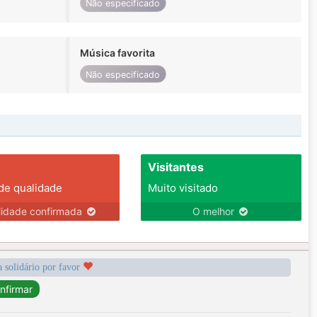
Não especificado
Música favorita
Não especificado
Visitantes
 de qualidade
Muito visitado
lidade confirmada
O melhor
a solidário por favor