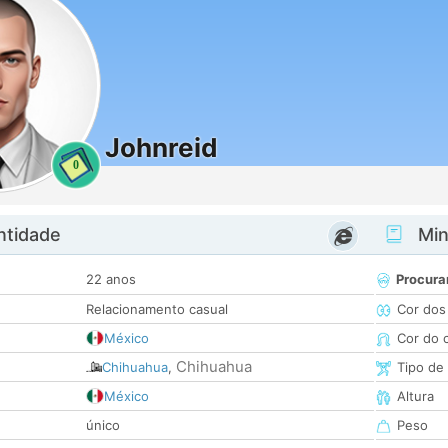
Johnreid
0
ntidade
Minh
22 anos
Procura
Relacionamento casual
Cor dos
México
Cor do 
Chihuahua
Chihuahua
,
Tipo de
México
Altura
único
Peso