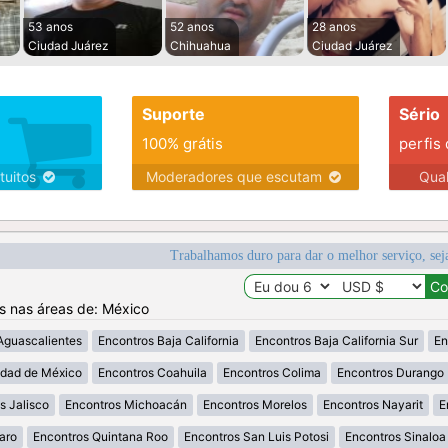
53 anos
52 anos
28 anos
Ciudad Juárez
Chihuahua
Ciudad Juárez
Suporte
Sério
100% grátis
perfis
tuitos
Moderadores que escutam
Qua
Trabalhamos duro para dar o melhor serviço, sej
os nas áreas de: México
Aguascalientes
Encontros Baja California
Encontros Baja California Sur
En
udad de México
Encontros Coahuila
Encontros Colima
Encontros Durango
s Jalisco
Encontros Michoacán
Encontros Morelos
Encontros Nayarit
E
aro
Encontros Quintana Roo
Encontros San Luis Potosi
Encontros Sinaloa