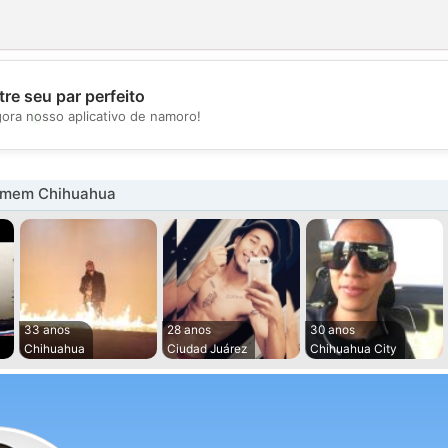
re seu par perfeito
💖
gora nosso aplicativo de namoro!
💕
omem Chihuahua
33 anos
28 anos
30 anos
Chihuahua
Ciudad Juárez
Chihuahua City