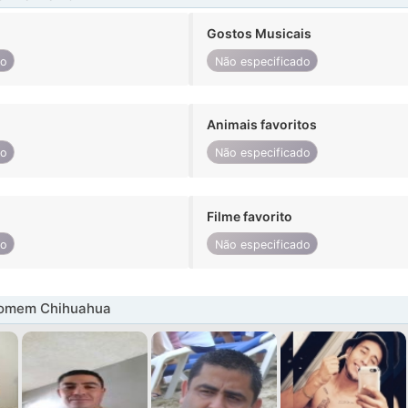
Gostos Musicais
do
Não especificado
Animais favoritos
do
Não especificado
Filme favorito
do
Não especificado
homem Chihuahua