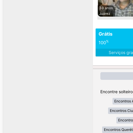
33 anos
Juárez
Grátis
%
100
Serviços gra
Encontre solteir
Encontros 
Encontros Ci
Encontro
Encontros Querét