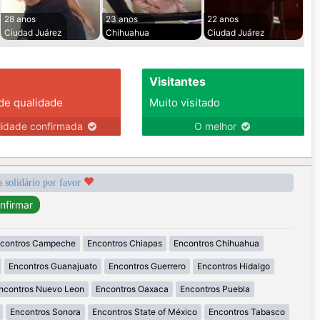
28 anos
23 anos
22 anos
Ciudad Juárez
Chihuahua
Ciudad Juárez
Visitantes
 de qualidade
Muito visitado
lidade confirmada
O melhor
a solidário por favor
contros Campeche
Encontros Chiapas
Encontros Chihuahua
Encontros Guanajuato
Encontros Guerrero
Encontros Hidalgo
ncontros Nuevo Leon
Encontros Oaxaca
Encontros Puebla
Encontros Sonora
Encontros State of México
Encontros Tabasco