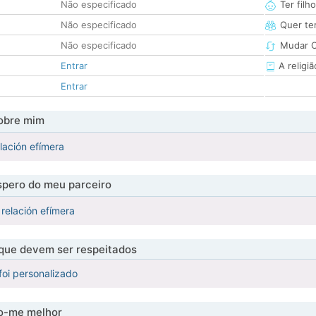
Não especificado
Ter filh
Não especificado
Quer ter
Não especificado
Mudar C
Entrar
A religiã
Entrar
obre mim
lación efímera
pero do meu parceiro
relación efímera
 que devem ser respeitados
foi personalizado
-me melhor