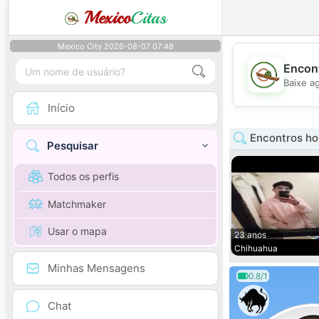
Mexico
Citas
Mexico City 2026-08-07 07:48
Encont
Baixe a
Início
Encontros h
Pesquisar
Todos os perfis
Matchmaker
Usar o mapa
23 anos
Chihuahua
Minhas Mensagens
0.8/1
Chat