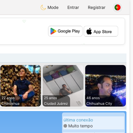
Mode
Entrar
Registrar
💖
💕
22 anos
25 anos
46 anos
Chihuahua
Ciudad Juárez
Chihuahua City
última conexão
Muito tempo