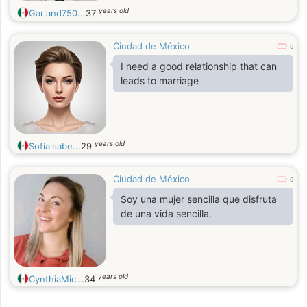
years old
Garland750...
37
Ciudad de México
0
I need a good relationship that can
leads to marriage
years old
Sofiaisabe...
29
Ciudad de México
0
Soy una mujer sencilla que disfruta
de una vida sencilla.
years old
CynthiaMic...
34