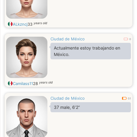
years old
ALkzncj
33
Ciudad de México
0
Actualmente estoy trabajando en
México.
years old
Camilass11
28
Ciudad de México
0.1
37 male, 6’2”