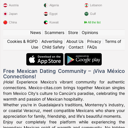
Austria
Algeria
Lebanon
Japan
Egypt
Gulf
China
Kuwait
All the list
News
|
Scammers
|
Store
|
Opinions
Cookies & RGPD
|
Advertising
|
About Us
|
Privacy
|
Terms of
Use
|
Child Safety
|
Contact
|
FAQs
Free Mexican Dating Community – ¡Viva México
Connections!
¡Hola! Experience Mexico's vibrant community for authentic
connections. Mexico-citas.com brings together Mexican singles
from Mexico City's culture to Cancún's paradise, celebrating the
warmth and passion of Mexican hospitality.
Whether you're in Guadalajara's traditions, Monterrey's industry,
or coastal Veracruz, meet compatible Mexicans who share your
appreciation for family, friendship, and life's beautiful moments.
Enjoy our completely free platform while experiencing the
legendary Mexican spirit of warmth and community. No hidden