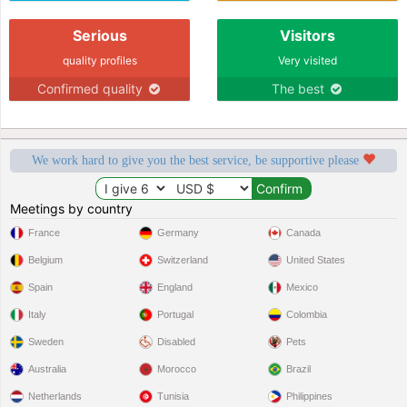
Serious
Visitors
quality profiles
Very visited
Confirmed quality
The best
We work hard to give you the best service, be supportive please
Meetings by country
France
Germany
Canada
Belgium
Switzerland
United States
Spain
England
Mexico
Italy
Portugal
Colombia
Sweden
Disabled
Pets
Australia
Morocco
Brazil
Netherlands
Tunisia
Philippines