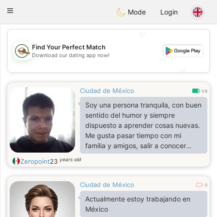
Mexico
Citas
Toggle
Mode
Login
navigation
💖
Find Your Perfect Match
💖
Download our dating app now!
💕
💕
Ciudad de México
0.8
Soy una persona tranquila, con buen
sentido del humor y siempre
dispuesto a aprender cosas nuevas.
Me gusta pasar tiempo con mi
familia y amigos, salir a conocer
lugares diferentes o simplemente
years old
Zeropoint
23
disfrutar de una buena
conversación. Valoro la sinceridad, el
Ciudad de México
respeto y las personas que son
0
auténticas.
Actualmente estoy trabajando en
México