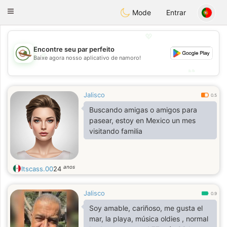
Mexico
Citas
Toggle
Mode
Entrar
navigation
💖
Encontre seu par perfeito
💖
Baixe agora nosso aplicativo de namoro!
💕
💕
Jalisco
0.5
Buscando amigas o amigos para
pasear, estoy en Mexico un mes
visitando familia
anos
Itscass.00
24
Jalisco
0.9
Soy amable, cariñoso, me gusta el
mar, la playa, música oldies , normal