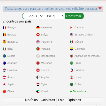
Trabalhamos duro para dar o melhor serviço, seja solidário por favor
Encontros por país
França
Alemanha
Canadá
Bélgica
Suíça
Estados Unidos
Espanha
Inglaterra
México
Itália
Portugal
Colômbia
Suécia
Desabilitado
Animais de estimação
Austrália
Marrocos
Brasil
Holanda
Tunísia
Filipinas
Áustria
Argélia
Líbano
Japão
Egito
Golfo
China
Kuwait
Toda a lista
Notícias
|
Golpistas
|
Loja
|
Opiniões