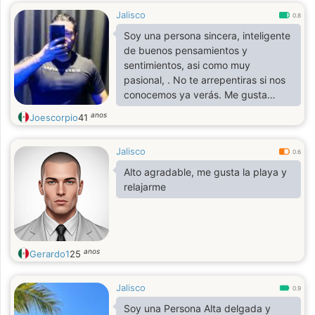
Jalisco
0.8
Soy una persona sincera, inteligente
de buenos pensamientos y
sentimientos, asi como muy
pasional, . No te arrepentiras si nos
conocemos ya verás. Me gusta
hacer deporte y conocer nuevas
anos
Joescorpio
41
cosas y aprender, siempre aprender.
Jalisco
0.6
Alto agradable, me gusta la playa y
relajarme
anos
Gerardo1
25
Jalisco
0.9
Soy una Persona Alta delgada y