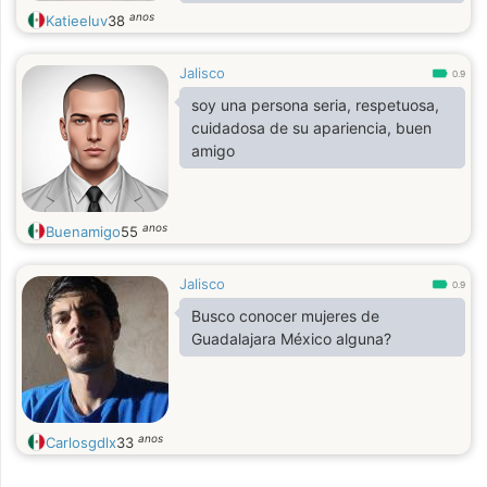
the mountains and everything that
anos
Katieeluv
38
life has to offer.
Jalisco
0.9
soy una persona seria, respetuosa,
cuidadosa de su apariencia, buen
amigo
anos
Buenamigo
55
Jalisco
0.9
Busco conocer mujeres de
Guadalajara México alguna?
anos
Carlosgdlx
33