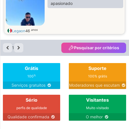
apasionado
anos
Legaon
46
1
Pesquisar por critérios
Grátis
Suporte
%
100
100% grátis
Serviços gratuitos
Moderadores que escutam
Sério
Visitantes
perfis de qualidade
Muito visitado
Qualidade confirmada
O melhor