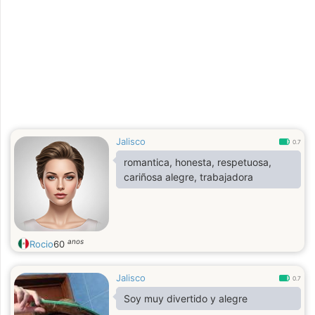
Jalisco
0.7
romantica, honesta, respetuosa,
cariñosa alegre, trabajadora
anos
Rocio
60
Jalisco
0.7
Soy muy divertido y alegre