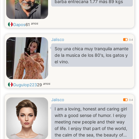
barba entrecana 1.77 más 89 kgs
anos
Gapos
61
Jalisco
0.4
Soy una chica muy tranquila amante
de la musica de los 80's, los gatos y
el vino.
anos
Gugulop223
29
Jalisco
0.4
I am a loving, honest and caring girl
with a good sense of humor. I enjoy
meeting new people and their way
of life. I enjoy that part of the world,
the calm of the sea, the beauty of