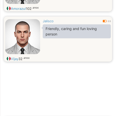
anos
Amorazul
102
Jalisco
0.5
Friendly, caring and fun loving
person
anos
Vijay
32